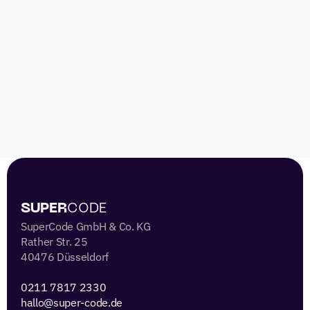
 SUPER
CODE 
SuperCode GmbH & Co. KG
Rather Str. 25
40476 Düsseldorf
0211 7817 2330 
hallo@super-code.de