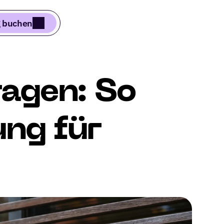
 buchen
agen: So 
ng für 