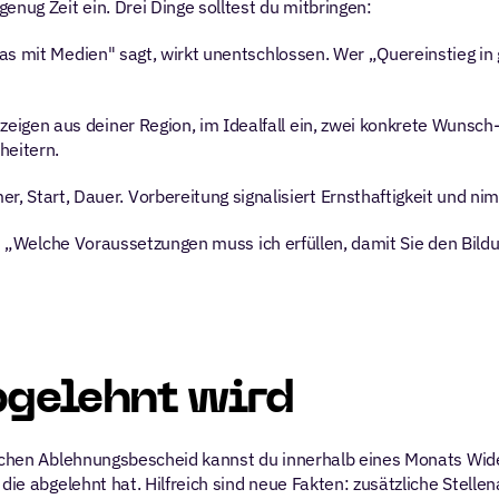
enug Zeit ein. Drei Dinge solltest du mitbringen:
s mit Medien" sagt, wirkt unentschlossen. Wer „Quereinstieg in ge
zeigen aus deiner Region, im Idealfall ein, zwei konkrete Wunsch
heitern.
 Start, Dauer. Vorbereitung signalisiert Ernsthaftigkeit und ni
st: „Welche Voraussetzungen muss ich erfüllen, damit Sie den Bildu
bgelehnt wird
lichen Ablehnungsbescheid kannst du innerhalb eines Monats Wide
 die abgelehnt hat. Hilfreich sind neue Fakten: zusätzliche Stell