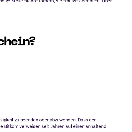
dige Stelle *kann* fördern, sie *muss* aber nicht. Über 
chein?
osigkeit zu beenden oder abzuwenden. Dass der 
ie Bitkom verweisen seit Jahren auf einen anhaltend 