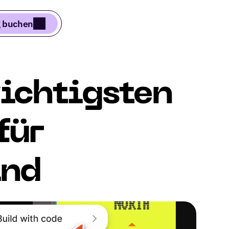
 buchen
ichtigsten 
ür 
ind