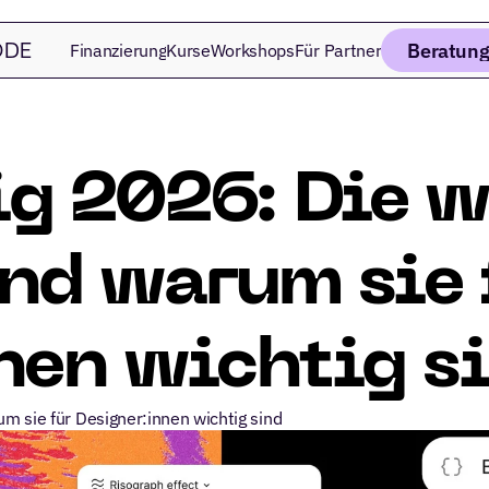
Beratung
Finanzierung
Kurse
Workshops
Für Partner
DE 
g 2026: Die w
nd warum sie f
nen wichtig s
m sie für Designer:innen wichtig sind