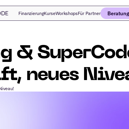
Beratung
Finanzierung
Kurse
Workshops
Für Partner
DE 
g & SuperCode
ft, neues Nive
Niveau!