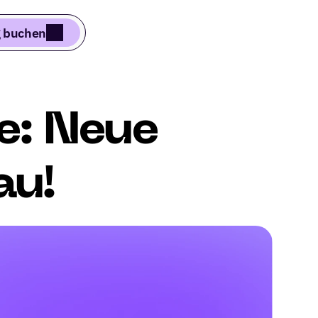
 buchen
: Neue 
au!