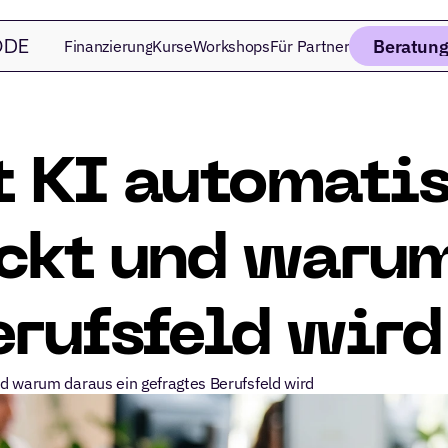
Beratung
Finanzierung
Kurse
Workshops
Für Partner
DE 
t KI automatis
ckt und warum 
erufsfeld wird
d warum daraus ein gefragtes Berufsfeld wird