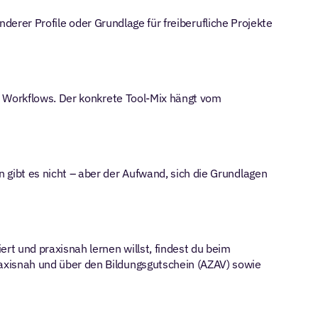
derer Profile oder Grundlage für freiberufliche Projekte 
 Workflows. Der konkrete Tool-Mix hängt vom 
ibt es nicht – aber der Aufwand, sich die Grundlagen 
Wenn du genau diese Kombination – generative KI und Prozessautomatisierung mit Tools wie Claude und n8n – strukturiert und praxisnah lernen willst, findest du beim 
axisnah und über den Bildungsgutschein (AZAV) sowie 