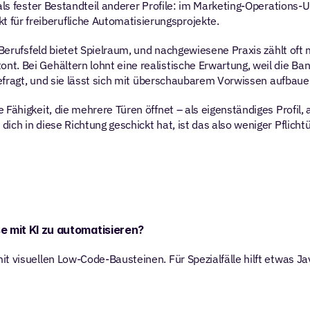
als fester Bestandteil anderer Profile: im Marketing-Operations-Um
ür freiberufliche Automatisierungsprojekte.
 Berufsfeld bietet Spielraum, und nachgewiesene Praxis zählt oft 
t. Bei Gehältern lohnt eine realistische Erwartung, weil die Ban
 gefragt, und sie lässt sich mit überschaubarem Vorwissen aufbaue
Fähigkeit, die mehrere Türen öffnet – als eigenständiges Profil, a
ch in diese Richtung geschickt hat, ist das also weniger Pflichtü
 mit KI zu automatisieren?
 visuellen Low-Code-Bausteinen. Für Spezialfälle hilft etwas Java