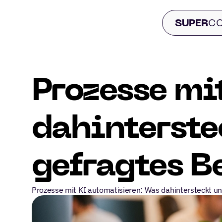
 SUPER
CO
Prozesse mi
dahinterste
gefragtes B
Prozesse mit KI automatisieren: Was dahintersteckt un