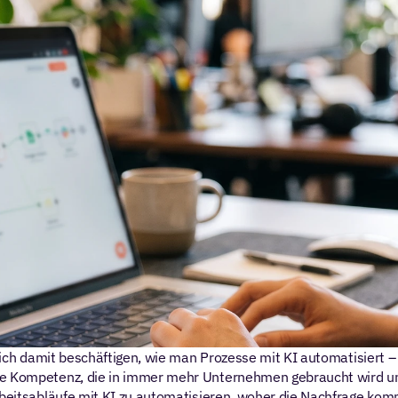
 dich damit beschäftigen, wie man Prozesse mit KI automatisiert – u
ne Kompetenz, die in immer mehr Unternehmen gebraucht wird und 
rbeitsabläufe mit KI zu automatisieren, woher die Nachfrage komm