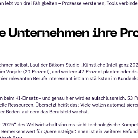
n lebt von drei Fähigkeiten – Prozesse verstehen, Tools verbinden
e Unternehmen ihre Pro
hmen selbst. Laut der Bitkom-Studie „Künstliche Intelligenz 2025
m Vorjahr (20 Prozent), und weitere 47 Prozent planten oder disku
ier relevanten Berufe interessant ist: am stärksten im Kundenko
en beim KI-Einsatz – und genau hier wird es aufschlussreich. 53
le Ressourcen. Übersetzt heißt das: Viele wollen automatisieren
er Boden, auf dem das Berufsfeld wächst.
rt 2025“ des Weltwirtschaftsforums sieht technologische Kompete
Bemerkenswert für Quereinsteiger:innen ist ein weiterer Befund d