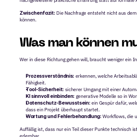
nachgewiesene praktische Erfahrung statt auf formale 
Zwischenfazit: 
Die Nachfrage entsteht nicht aus dem
können.
Was man können mus
Wer in diese Richtung gehen will, braucht weniger ei
Prozessverständnis: 
erkennen, welche Arbeitsablä
Fähigkeit.
Tool-Sicherheit: 
sicherer Umgang mit einer Automat
KI sinnvoll einbinden: 
generative Modelle so in Wor
Datenschutz-Bewusstsein: 
ein Gespür dafür, wel
dass ein Projekt überhaupt startet.
Wartung und Fehlerbehandlung: 
Workflows, die u
Auffällig ist, dass nur ein Teil dieser Punkte technisch
erlernbar.