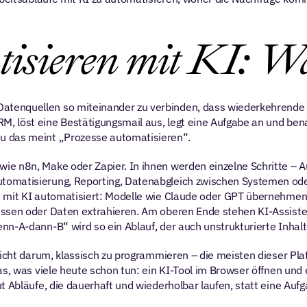
tisieren mit KI: Wa
tenquellen so miteinander zu verbinden, dass wiederkehrende A
 löst eine Bestätigungsmail aus, legt eine Aufgabe an und benach
u das meint „Prozesse automatisieren“.
e n8n, Make oder Zapier. In ihnen werden einzelne Schritte – Au
tomatisierung, Reporting, Datenabgleich zwischen Systemen ode
n mit KI automatisiert: Modelle wie Claude oder GPT übernehmen
assen oder Daten extrahieren. Am oberen Ende stehen KI-Assiste
nn-A-dann-B“ wird so ein Ablauf, der auch unstrukturierte Inhalt
 nicht darum, klassisch zu programmieren – die meisten dieser Pl
as, was viele heute schon tun: ein KI-Tool im Browser öffnen und
t Abläufe, die dauerhaft und wiederholbar laufen, statt eine Auf