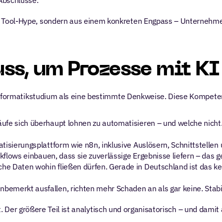
Abschlüsse.
 Tool-Hype, sondern aus einem konkreten Engpass – Unternehmen
s, um Prozesse mit KI
n Informatikstudium als eine bestimmte Denkweise. Diese Kompet
ufe sich überhaupt lohnen zu automatisieren – und welche nicht.
isierungsplattform wie n8n, inklusive Auslösern, Schnittstellen
kflows einbauen, dass sie zuverlässige Ergebnisse liefern – das 
che Daten wohin fließen dürfen. Gerade in Deutschland ist das ke
nbemerkt ausfallen, richten mehr Schaden an als gar keine. Stabi
 ist. Der größere Teil ist analytisch und organisatorisch – und dam