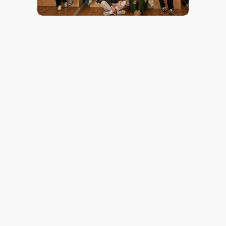
Bewerbungs-
coaching
&
Abschlussevent